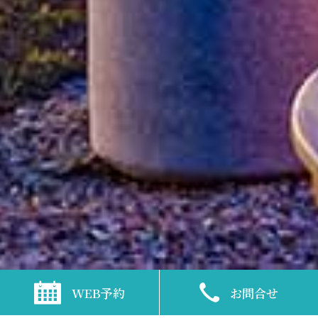
TOP
>
ピックアップ
>
大人気の塩パン！天草のリゾートマーケッ
WEB予約
お問合せ
ト リゾラテラス